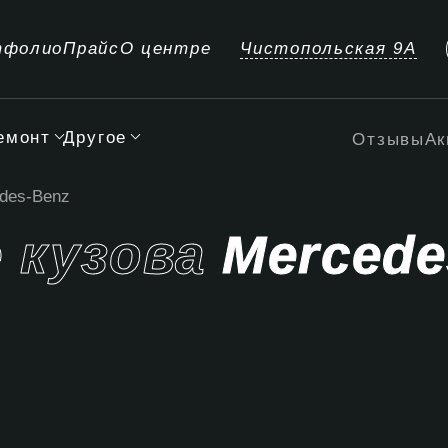
тфолио
Прайс
О центре
Чистопольская 9А
емонт
Другое
Отзывы
Ак
des-Benz
 кузова
Mercede