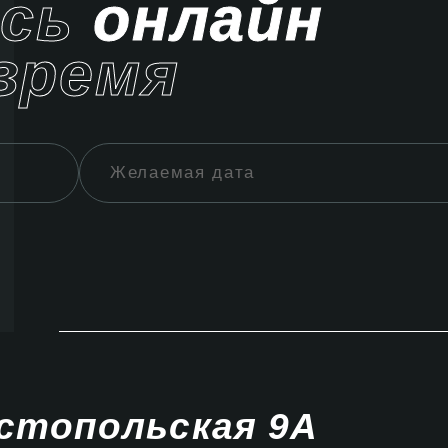
ись
онлайн
время
стопольская 9А