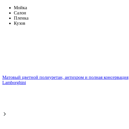
Мойка
Салон
Пленка
Кузов
Матовый цветной полиуретан, антихром и полная консервация
Lamborghini