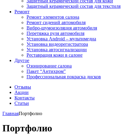
Защитный керамический состав для кожи
Защитный керамический состав для текстиля
Ремонт
Ремонт элементов салона
Ремонт сидений автомобиля
Вибро-шумоизоляция автомобиля
Перетяжка руля автомобиля
Установка Android – мультимедиа
Установка видеорегистратора
Установка автосигнализации
Реставрация кожи в салоне
Другое
Озонирование салона
Пакет “Антихром”
Профессиональная покраска дисков
Отзывы
Акции
Контакты
Статьи
Главная
Портфолио
Портфолио