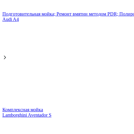
Подготовительная мойка; Ремонт вмятин методом PDR; Полиров
Audi A4
Комплексная мойка
Lamborghini Aventador S