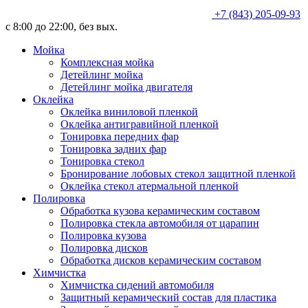
+7 (843) 205-09-93
с 8:00 до 22:00, без вых.
Мойка
Комплексная мойка
Детейлинг мойка
Детейлинг мойка двигателя
Оклейка
Оклейка виниловой пленкой
Оклейка антигравийной пленкой
Тонировка передних фар
Тонировка задних фар
Тонировка стекол
Бронирование лобовых стекол защитной пленкой
Оклейка стекол атермальной пленкой
Полировка
Обработка кузова керамическим составом
Полировка стекла автомобиля от царапин
Полировка кузова
Полировка дисков
Обработка дисков керамическим составом
Химчистка
Химчистка сидений автомобиля
Защитный керамический состав для пластика