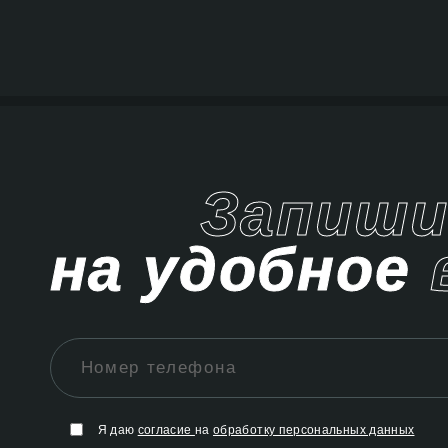
Запиш
на удобное
Я даю
согласие
на
обработку персональных данных