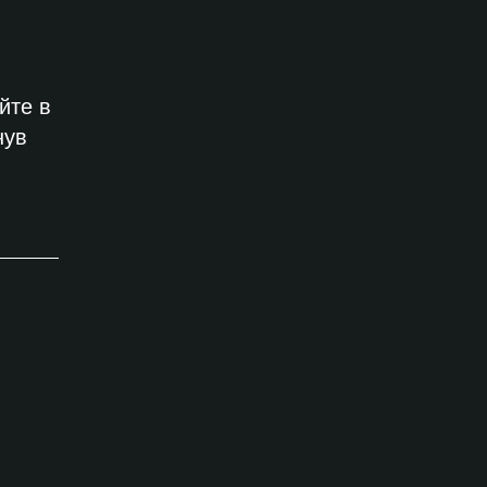
йте в
нув