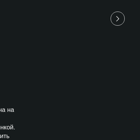
на на
нкой.
ить