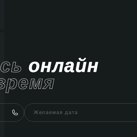
ись
онлайн
время