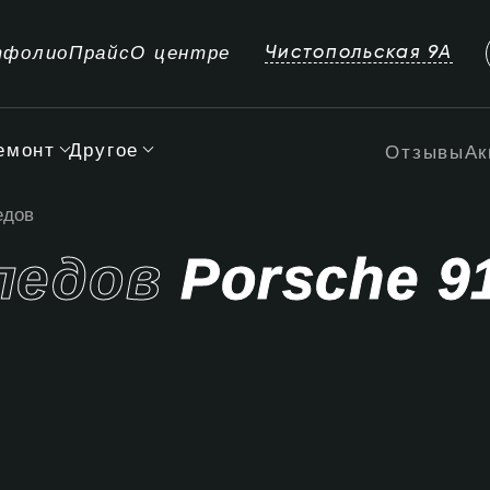
тфолио
Прайс
О центре
Чистопольская 9А
емонт
Другое
Отзывы
Ак
едов
ледов
Porsche 9