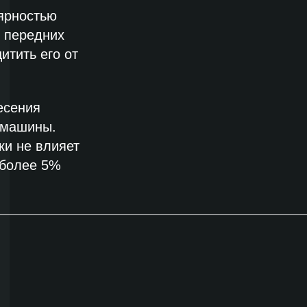
ярностью
г передних
итить его от
есения
 машины.
ки не влияет
 более 5%