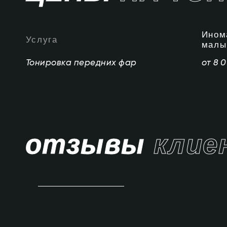
Ином
Услуга
малы
Тонировка передних фар
от 8 
отзывы
клие