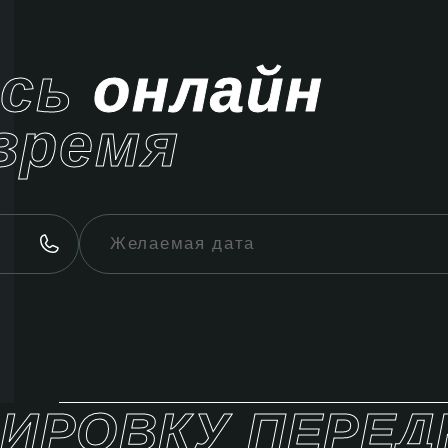
ись
онлайн
время
НИРОВКУ ПЕРЕД