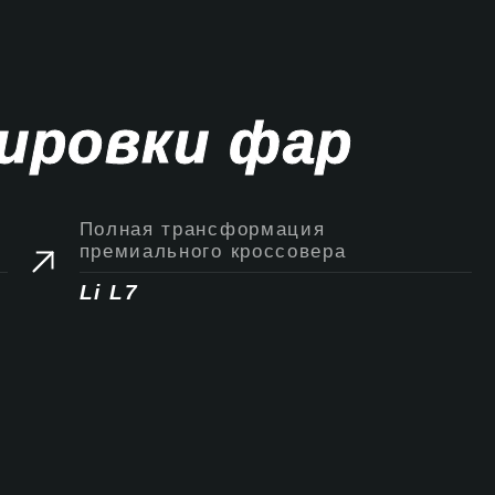
ировки фар
Полная трансформация
премиального кроссовера
Li L7