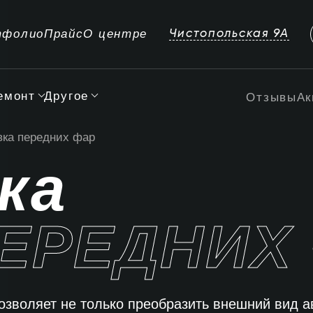
тфолио
Прайс
О центре
Чистопольская 9А
емонт
Другое
Отзывы
Ак
вка передних фар
ка
ЕРЕДНИХ
озволяет не только преобразить внешний вид 