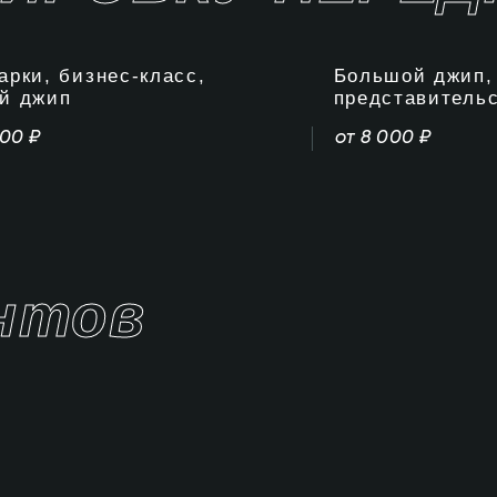
арки, бизнес-класс,
Большой джип,
й джип
представительс
000 ₽
от 8 000 ₽
нтов