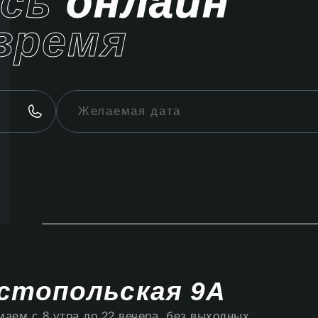
ись
онлайн
время
стопольская 9А
аем с 8 утра до 22 вечера, без выходных