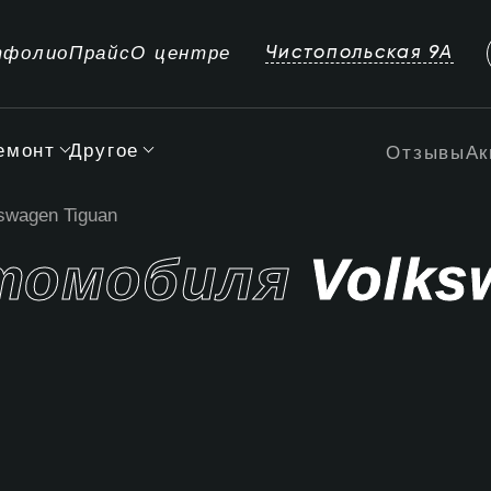
тфолио
Прайс
О центре
Чистопольская 9А
емонт
Другое
Отзывы
Ак
swagen Tiguan
втомобиля
Volks