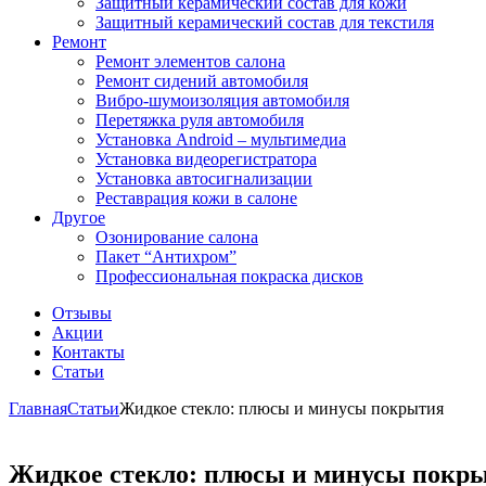
Защитный керамический состав для кожи
Защитный керамический состав для текстиля
Ремонт
Ремонт элементов салона
Ремонт сидений автомобиля
Вибро-шумоизоляция автомобиля
Перетяжка руля автомобиля
Установка Android – мультимедиа
Установка видеорегистратора
Установка автосигнализации
Реставрация кожи в салоне
Другое
Озонирование салона
Пакет “Антихром”
Профессиональная покраска дисков
Отзывы
Акции
Контакты
Статьи
Главная
Статьи
Жидкое стекло: плюсы и минусы покрытия
Жидкое стекло: плюсы и минусы покр