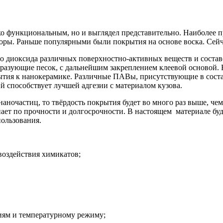
о функциональным, но и выглядел представительно. Наиболее пр
ры. Раньше популярными были покрытия на основе воска. Сейча
ого диоксида различных поверхностно-активных веществ и соста
разующие песок, с дальнейшим закреплением клеевой основой. Б
ытия к нанокерамике. Различные ПАВы, присутствующие в сост
й способствует лучшей адгезии с материалом кузова.
аночастиц, то твёрдость покрытия будет во много раз выше, чем
ает по прочности и долгосрочности. В настоящем материале буд
ользования.
воздействия химикатов;
иям и температурному режиму;