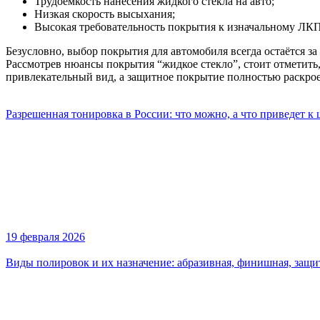
Трудоёмкость нанесения жидкого стекла на авто;
Низкая скорость высыхания;
Высокая требовательность покрытия к изначальному ЛКП
Безусловно, выбор покрытия для автомобиля всегда остаётся з
Рассмотрев нюансы покрытия “жидкое стекло”, стоит отметить,
привлекательный вид, а защитное покрытие полностью раскрое
Разрешенная тонировка в России: что можно, а что приведет к
19 февраля 2026
Виды полировок и их назначение: абразивная, финишная, защи