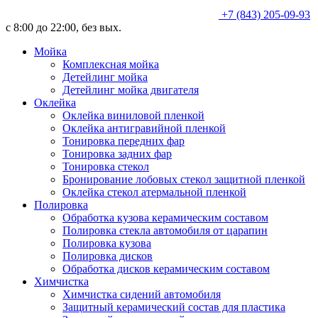
+7 (843) 205-09-93
с 8:00 до 22:00, без вых.
Мойка
Комплексная мойка
Детейлинг мойка
Детейлинг мойка двигателя
Оклейка
Оклейка виниловой пленкой
Оклейка антигравийной пленкой
Тонировка передних фар
Тонировка задних фар
Тонировка стекол
Бронирование лобовых стекол защитной пленкой
Оклейка стекол атермальной пленкой
Полировка
Обработка кузова керамическим составом
Полировка стекла автомобиля от царапин
Полировка кузова
Полировка дисков
Обработка дисков керамическим составом
Химчистка
Химчистка сидений автомобиля
Защитный керамический состав для пластика