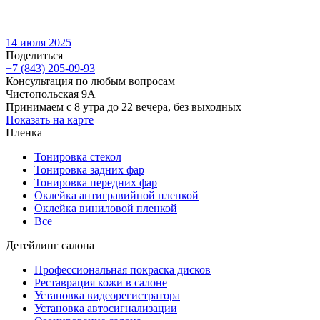
14 июля 2025
Поделиться
+7 (843) 205-09-93
Консультация по любым вопросам
Чистопольская 9А
Принимаем с 8 утра до 22 вечера, без выходных
Показать на карте
Пленка
Тонировка стекол
Тонировка задних фар
Тонировка передних фар
Оклейка антигравийной пленкой
Оклейка виниловой пленкой
Все
Детейлинг салона
Профессиональная покраска дисков
Реставрация кожи в салоне
Установка видеорегистратора
Установка автосигнализации