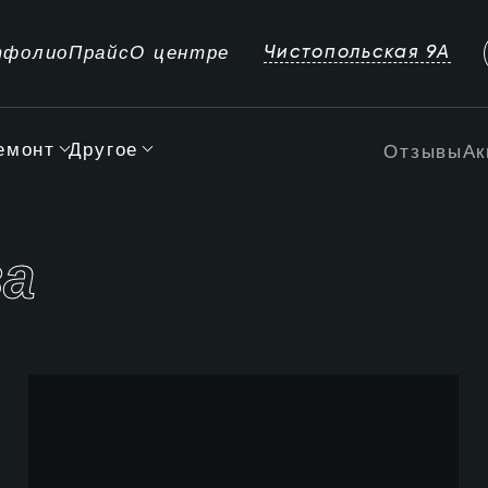
тфолио
Прайс
О центре
Чистопольская 9А
емонт
Другое
Отзывы
Ак
ва